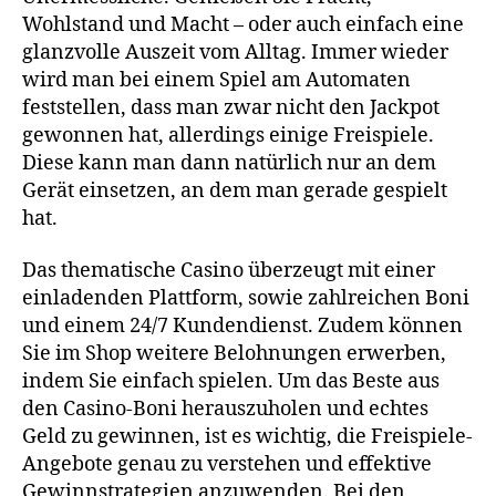
Wohlstand und Macht – oder auch einfach eine
glanzvolle Auszeit vom Alltag. Immer wieder
wird man bei einem Spiel am Automaten
feststellen, dass man zwar nicht den Jackpot
gewonnen hat, allerdings einige Freispiele.
Diese kann man dann natürlich nur an dem
Gerät einsetzen, an dem man gerade gespielt
hat.
Das thematische Casino überzeugt mit einer
einladenden Plattform, sowie zahlreichen Boni
und einem 24/7 Kundendienst. Zudem können
Sie im Shop weitere Belohnungen erwerben,
indem Sie einfach spielen. Um das Beste aus
den Casino-Boni herauszuholen und echtes
Geld zu gewinnen, ist es wichtig, die Freispiele-
Angebote genau zu verstehen und effektive
Gewinnstrategien anzuwenden. Bei den