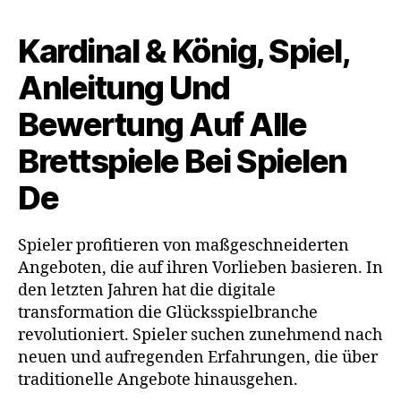
Kardinal & König, Spiel,
Anleitung Und
Bewertung Auf Alle
Brettspiele Bei Spielen
De
Spieler profitieren von maßgeschneiderten
Angeboten, die auf ihren Vorlieben basieren. In
den letzten Jahren hat die digitale
transformation die Glücksspielbranche
revolutioniert. Spieler suchen zunehmend nach
neuen und aufregenden Erfahrungen, die über
traditionelle Angebote hinausgehen.