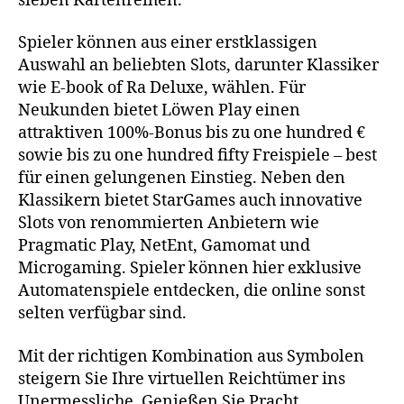
sieben Kartenreihen.
Spieler können aus einer erstklassigen
Auswahl an beliebten Slots, darunter Klassiker
wie E-book of Ra Deluxe, wählen. Für
Neukunden bietet Löwen Play einen
attraktiven 100%-Bonus bis zu one hundred €
sowie bis zu one hundred fifty Freispiele – best
für einen gelungenen Einstieg. Neben den
Klassikern bietet StarGames auch innovative
Slots von renommierten Anbietern wie
Pragmatic Play, NetEnt, Gamomat und
Microgaming. Spieler können hier exklusive
Automatenspiele entdecken, die online sonst
selten verfügbar sind.
Mit der richtigen Kombination aus Symbolen
steigern Sie Ihre virtuellen Reichtümer ins
Unermessliche. Genießen Sie Pracht,