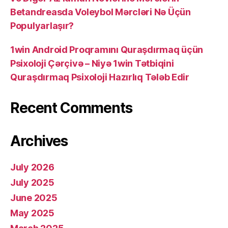
Betandreasda Voleybol Mərcləri Nə Üçün
Populyarlaşır?
1win Android Proqramını Quraşdırmaq üçün
Psixoloji Çərçivə – Niyə 1win Tətbiqini
Quraşdırmaq Psixoloji Hazırlıq Tələb Edir
Recent Comments
Archives
July 2026
July 2025
June 2025
May 2025