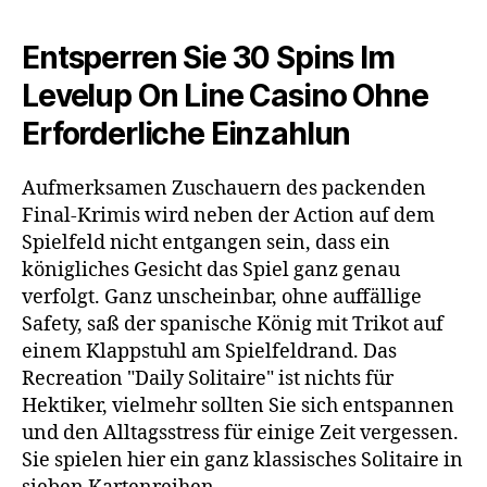
Entsperren Sie 30 Spins Im
Levelup On Line Casino Ohne
Erforderliche Einzahlun
Aufmerksamen Zuschauern des packenden
Final-Krimis wird neben der Action auf dem
Spielfeld nicht entgangen sein, dass ein
königliches Gesicht das Spiel ganz genau
verfolgt. Ganz unscheinbar, ohne auffällige
Safety, saß der spanische König mit Trikot auf
einem Klappstuhl am Spielfeldrand. Das
Recreation "Daily Solitaire" ist nichts für
Hektiker, vielmehr sollten Sie sich entspannen
und den Alltagsstress für einige Zeit vergessen.
Sie spielen hier ein ganz klassisches Solitaire in