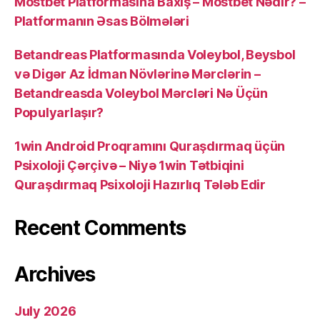
Mostbet Platformasına Baxış – Mostbet Nədir? –
Platformanın Əsas Bölmələri
Betandreas Platformasında Voleybol, Beysbol
və Digər Az İdman Növlərinə Mərclərin –
Betandreasda Voleybol Mərcləri Nə Üçün
Populyarlaşır?
1win Android Proqramını Quraşdırmaq üçün
Psixoloji Çərçivə – Niyə 1win Tətbiqini
Quraşdırmaq Psixoloji Hazırlıq Tələb Edir
Recent Comments
Archives
July 2026