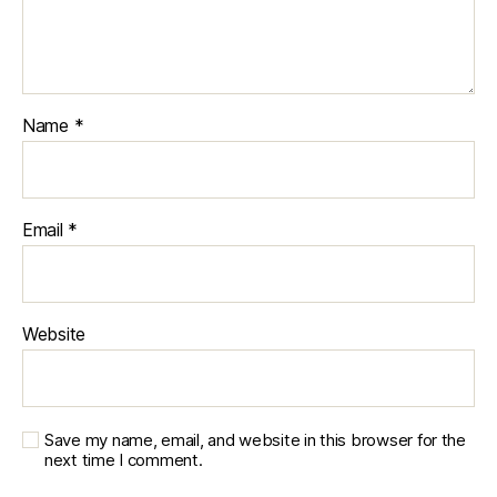
Name
*
Email
*
Website
Save my name, email, and website in this browser for the
next time I comment.