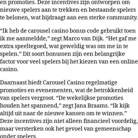
en promoties. Deze incentives zijn ontworpen om
nieuwe spelers aan te trekken en bestaande spelers
te belonen, wat bijdraagt aan een sterke community.
“Ik heb de carousel casino bonus code gebruikt toen
ik me aanmeldde,” zegt Marco van Dijk. “Het gaf me
extra speeltegoed, wat geweldig was om me in te
spelen.” Dit soort bonussen zijn een belangrijke
factor voor veel spelers bij het kiezen van een online
casino.
Daarnaast biedt Carousel Casino regelmatige
promoties en evenementen, wat de betrokkenheid
van spelers vergroot. “De wekelijkse promoties
houden het spannend,” zegt Jana Braams. “Ik kijk
altijd uit naar de nieuwe kansen om te winnen.”
Deze incentives zijn niet alleen financieel voordelig,
maar versterken ook het gevoel van gemeenschap
onder spelers.