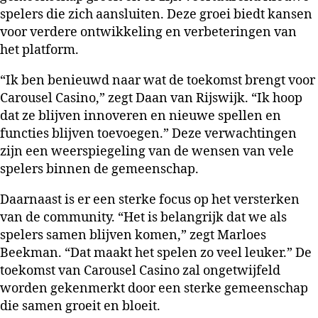
spelers die zich aansluiten. Deze groei biedt kansen
voor verdere ontwikkeling en verbeteringen van
het platform.
“Ik ben benieuwd naar wat de toekomst brengt voor
Carousel Casino,” zegt Daan van Rijswijk. “Ik hoop
dat ze blijven innoveren en nieuwe spellen en
functies blijven toevoegen.” Deze verwachtingen
zijn een weerspiegeling van de wensen van vele
spelers binnen de gemeenschap.
Daarnaast is er een sterke focus op het versterken
van de community. “Het is belangrijk dat we als
spelers samen blijven komen,” zegt Marloes
Beekman. “Dat maakt het spelen zo veel leuker.” De
toekomst van Carousel Casino zal ongetwijfeld
worden gekenmerkt door een sterke gemeenschap
die samen groeit en bloeit.