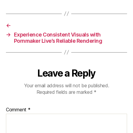
←
→
Experience Consistent Visuals with
Pornmaker Live’s Reliable Rendering
Leave a Reply
Your email address will not be published.
Required fields are marked
*
Comment
*