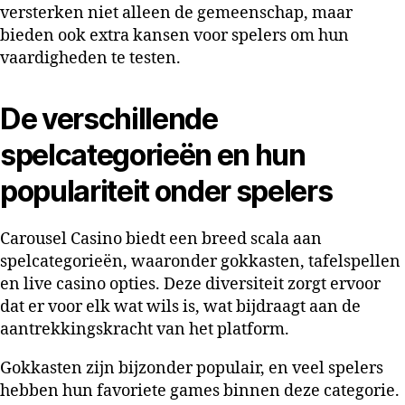
versterken niet alleen de gemeenschap, maar
bieden ook extra kansen voor spelers om hun
vaardigheden te testen.
De verschillende
spelcategorieën en hun
populariteit onder spelers
Carousel Casino biedt een breed scala aan
spelcategorieën, waaronder gokkasten, tafelspellen
en live casino opties. Deze diversiteit zorgt ervoor
dat er voor elk wat wils is, wat bijdraagt aan de
aantrekkingskracht van het platform.
Gokkasten zijn bijzonder populair, en veel spelers
hebben hun favoriete games binnen deze categorie.