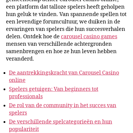
de
een platform dat talloze spelers heeft geholpen
suc
hun geluk te vinden. Van spannende spellen tot
va
een levendige forumcultuur, we duiken in de
Car
ervaringen van spelers die hun succesverhalen
Cas
delen. Ontdek hoe de
carousel casino games
onl
mensen van verschillende achtergronden
samenbrengen en hoe ze hun leven hebben
veranderd.
De aantrekkingskracht van Carousel Casino
online
Spelers getuigen: Van beginners tot
professionals
De rol van de community in het succes van
spelers
De verschillende spelcategorieën en hun
populariteit