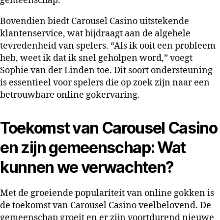
gemeenschap.
Bovendien biedt Carousel Casino uitstekende
klantenservice, wat bijdraagt aan de algehele
tevredenheid van spelers. “Als ik ooit een probleem
heb, weet ik dat ik snel geholpen word,” voegt
Sophie van der Linden toe. Dit soort ondersteuning
is essentieel voor spelers die op zoek zijn naar een
betrouwbare online gokervaring.
Toekomst van Carousel Casino
en zijn gemeenschap: Wat
kunnen we verwachten?
Met de groeiende populariteit van online gokken is
de toekomst van Carousel Casino veelbelovend. De
gemeenschap groeit en er zijn voortdurend nieuwe